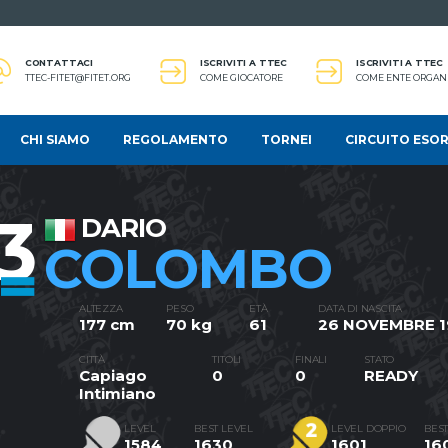
CONTATTACI
ISCRIVITI A TTEC
ISCRIVITI A TTEC
TTEC-FITET@FITET.ORG
COME GIOCATORE
COME ENTE ORGAN
CHI SIAMO
REGOLAMENTO
TORNEI
CIRCUITO ESOR
3
DARIO
COLOMBO
ALTEZZA
PESO
ETÀ
DATA DI NASCITA
177 cm
70 kg
61
26 NOVEMBRE 
CITTÀ
TITOLI
FINALI
STATO
Capiago
0
0
READY
Intimiano
LEVEL
BEST LEVEL
LEVEL DOPPIO
BEST
1584
1630
1601
16