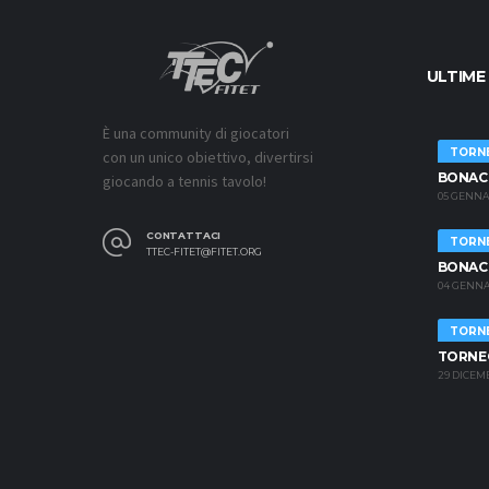
ULTIME
È una community di giocatori
TORNE
con un unico obiettivo, divertirsi
BONACO
giocando a tennis tavolo!
05 GENNAI
CONTATTACI
TORNE
TTEC-FITET@FITET.ORG
BONACO
04 GENNAI
TORNE
TORNE
29 DICEMB