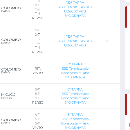
11-
9
132° TAPPA
8-
11
ASD TENNIS TAVOLO
COLOMBO
11-
5
UBOLDO ACLI
DARIO
11-
6
3° GIORNATA
PERSO
5-
11
2-
11
132° TAPPA
11-
7
COLOMBO
ASD TENNIS TAVOLO
85
DARIO
11-
7
UBOLDO ACLI
11-
3
PERSO
6° TAPPA
RIT.
SSD Tennistavolo
COLOMBO
DARIO
VINTO
Bonacossa Milano
1° GIORNATA
5-
11
6° TAPPA
8-
11
SSD Tennistavolo
MICUCCI
MATTEO
8-
11
Bonacossa Milano
PERSO
2° GIORNATA
4-
11
6° TAPPA
5-
11
SSD Tennistavolo
COLOMBO
DARIO
5-
11
Bonacossa Milano
VINTO
3° GIORNATA