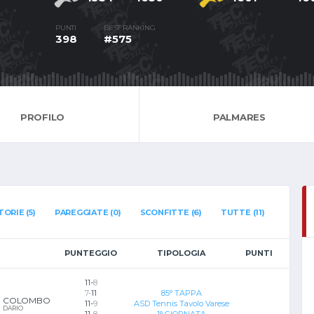
PUNTI
BEST RANKING
398
#575
PROFILO
PALMARES
TORIE (5)
PAREGGIATE (0)
SCONFITTE (6)
TUTTE (11)
PUNTEGGIO
TIPOLOGIA
PUNTI
11-
8
7-
11
85° TAPPA
COLOMBO
11-
9
ASD Tennis Tavolo Varese
DARIO