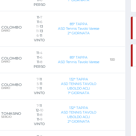
11-
8
1° GIORNATA
PERSO
11-
7
11-
6
85° TAPPA
11-
13
COLOMBO
ASD Tennis Tavolo Varese
DARIO
11-
13
2° GIORNATA
6-
11
VINTO
11-
4
11-
6
85° TAPPA
COLOMBO
100
DARIO
11-
8
ASD Tennis Tavolo Varese
PERSO
7-
11
132° TAPPA
5-
11
ASD TENNIS TAVOLO
COLOMBO
DARIO
7-
11
UBOLDO ACLI
VINTO
1° GIORNATA
7-
11
132° TAPPA
12-
10
ASD TENNIS TAVOLO
TOMASINO
11-
8
UBOLDO ACLI
SERGIO
11-
9
2° GIORNATA
VINTO