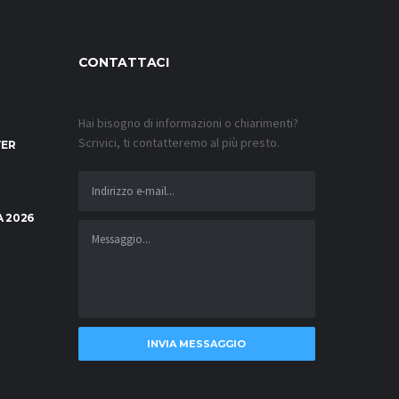
CONTATTACI
Hai bisogno di informazioni o chiarimenti?
Scrivici, ti contatteremo al più presto.
VER
 2026
INVIA MESSAGGIO