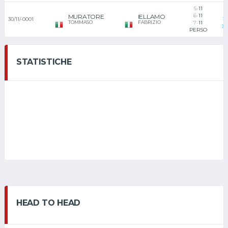
5-
11
1
6-
11
MURATORE
IELLAMO
30/11/-0001
TT
TOMMASO
FABRIZIO
7-
11
3°
PERSO
STATISTICHE
HEAD TO HEAD