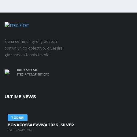
È una community di giocatori
con un unico obiettivo, divertirsi
giocando a tennis tavolo!
CONTATTACI
TTEC-FITET@FITET.ORG
ULTIME NEWS
TORNEI
BONACOSSA EVVIVA 2026 - SILVER
05 GENNAIO, 2026