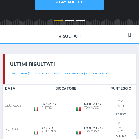
PLAY MATCH
RISULTATI
ULTIMI RISULTATI
VITTORIE (1)
PAREGGIATE (0)
SCONFITTE (2)
TUTTE (3)
DATA
GIOCATORE
PUNTEGGIO
T
11-
5
11-
5
1
BOSCO
MURATORE
03/07/2026
10-
12
TT
PIETRO
TOMMASO
11-
4
1
PERSO
9-
11
1
3-
11
ORRU
MURATORE
30/11/-0001
TT
VINCENZO
TOMMASO
4-
11
2°
VINTO