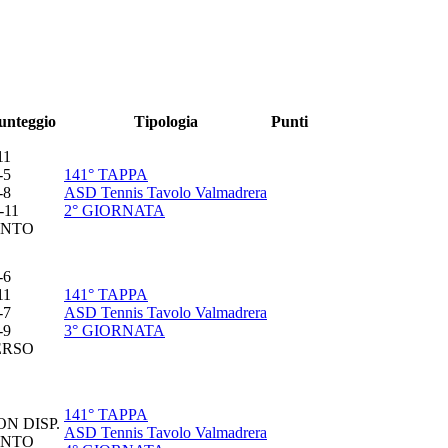
unteggio
Tipologia
Punti
11
-
5
141° TAPPA
-
8
ASD Tennis Tavolo Valmadrera
-
11
2° GIORNATA
INTO
-
6
11
141° TAPPA
-
7
ASD Tennis Tavolo Valmadrera
-
9
3° GIORNATA
ERSO
141° TAPPA
ON DISP.
ASD Tennis Tavolo Valmadrera
INTO