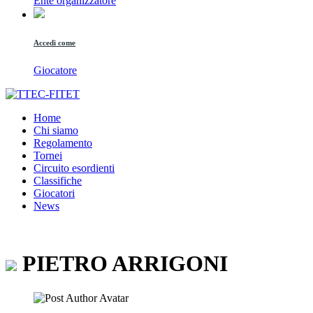
Ente organizzatore
Accedi come
Giocatore
Home
Chi siamo
Regolamento
Tornei
Circuito esordienti
Classifiche
Giocatori
News
PIETRO
ARRIGONI