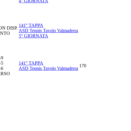
4° GIORNATA
141° TAPPA
ON DISP.
ASD Tennis Tavolo Valmadrera
INTO
5° GIORNATA
-
9
-
5
141° TAPPA
170
-
6
ASD Tennis Tavolo Valmadrera
ERSO