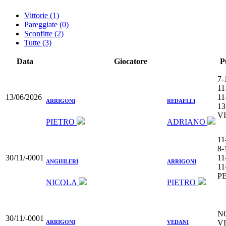
Vittorie (1)
Pareggiate (0)
Sconfitte (2)
Tutte (3)
Data
Giocatore
P
7-
11
13/06/2026
11
ARRIGONI
REDAELLI
13
V
PIETRO
ADRIANO
11
8-
30/11/-0001
11
ANGHILERI
ARRIGONI
11
P
NICOLA
PIETRO
N
30/11/-0001
V
ARRIGONI
VEDANI