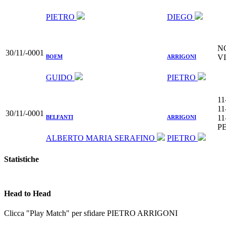
PIETRO
DIEGO
N
30/11/-0001
V
BOEM
ARRIGONI
GUIDO
PIETRO
11
11
30/11/-0001
11
BELFANTI
ARRIGONI
P
ALBERTO MARIA SERAFINO
PIETRO
Statistiche
Head to Head
Clicca "Play Match" per sfidare PIETRO ARRIGONI