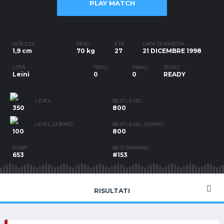
PLAY MATCH
ALTEZZA
PESO
ETÀ
DATA DI NASCITA
1,9 cm
70 kg
27
21 DICEMBRE 1998
CITTÀ
TITOLI
FINALI
STATO
Leinì
0
0
READY
LEVEL
BEST LEVEL
350
800
LEVEL DOPPIO
BEST LEVEL DOPPIO
100
800
PUNTI
BEST RANKING
653
#153
RISULTATI