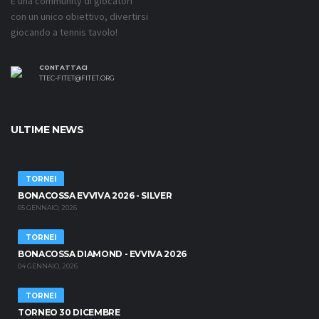
È una community di giocatori
con un unico obiettivo, divertirsi
giocando a tennis tavolo!
CONTATTACI
TTEC-FITET@FITET.ORG
ULTIME NEWS
TORNEI
BONACOSSA EVVIVA 2026 - SILVER
05 GENNAIO, 2026
TORNEI
BONACOSSA DIAMOND - EVVIVA 2026
04 GENNAIO, 2026
TORNEI
TORNEO 30 DICEMBRE