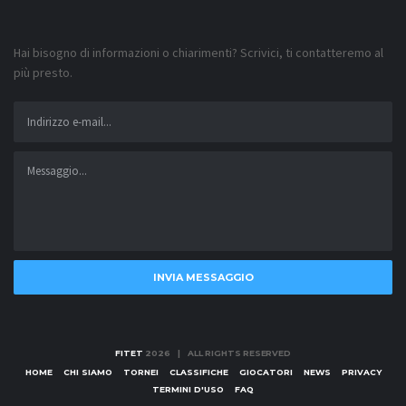
Hai bisogno di informazioni o chiarimenti? Scrivici, ti contatteremo al
più presto.
INVIA MESSAGGIO
FITET
2026 | ALL RIGHTS RESERVED
HOME
CHI SIAMO
TORNEI
CLASSIFICHE
GIOCATORI
NEWS
PRIVACY
TERMINI D'USO
FAQ