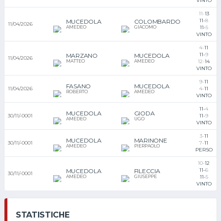
VINTO
11-
13
11-
8
MUCEDOLA
COLOMBARDO
11/04/2026
AMEDEO
GIACOMO
11-
5
VINTO
4-
11
11-
9
MARZANO
MUCEDOLA
11/04/2026
MATTEO
AMEDEO
12-
14
VINTO
9-
11
FASANO
MUCEDOLA
11/04/2026
4-
11
ROBERTO
AMEDEO
VINTO
11-
4
MUCEDOLA
GIODA
30/11/-0001
11-
9
AMEDEO
UGO
VINTO
3-
11
MUCEDOLA
MARINONE
30/11/-0001
7-
11
AMEDEO
PIERPAOLO
PERSO
10-
12
11-
6
MUCEDOLA
FILECCIA
30/11/-0001
AMEDEO
GIUSEPPE
11-
5
VINTO
STATISTICHE