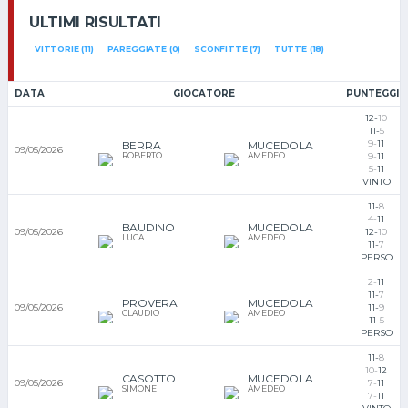
ULTIMI RISULTATI
VITTORIE (11)
PAREGGIATE (0)
SCONFITTE (7)
TUTTE (18)
DATA
GIOCATORE
PUNTEGGIO
12-
10
11-
5
9-
11
BERRA
MUCEDOLA
09/05/2026
ROBERTO
AMEDEO
9-
11
5-
11
VINTO
11-
8
4-
11
BAUDINO
MUCEDOLA
09/05/2026
12-
10
LUCA
AMEDEO
11-
7
PERSO
2-
11
11-
7
PROVERA
MUCEDOLA
09/05/2026
11-
9
CLAUDIO
AMEDEO
11-
5
PERSO
11-
8
10-
12
CASOTTO
MUCEDOLA
09/05/2026
7-
11
SIMONE
AMEDEO
7-
11